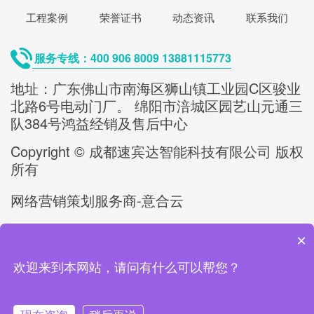
工程案例
荣誉证书
动态资讯
联系我们
服务专线：400 906 8009 13881115773
地址：广东佛山市南海区狮山镇工业园C区骏业
北路6号电动门厂。 绵阳市涪城区园艺山元通三
队384号鸿益经销及售后中心
Copyright © 成都速宾达智能科技有限公司 版权
所有
网络营销策划服务商-意合云
备案号/许可证号：
蜀ICP备2023012892号-1
×
欢迎来到本网站，请问有什么可以帮您？
友情链接：
智能折叠门
复合式接线端子
CNC五金件加工
轻触开关