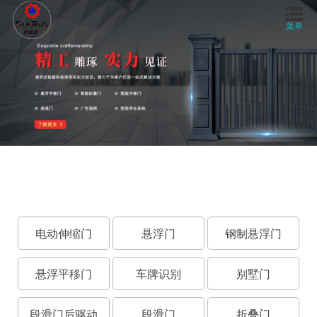
菜单
首页
关于我们
产品中心
工程案例
视频中心
电动伸缩门
悬浮门
钢制悬浮门
新闻资讯
悬浮平移门
车牌识别
别墅门
联系我们
段滑门后驱动
段滑门
折叠门