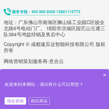
服务专线：400 906 8009 13881115773
地址：广东佛山市南海区狮山镇工业园C区骏业
北路6号电动门厂。 绵阳市涪城区园艺山元通三
队384号鸿益经销及售后中心
Copyright © 成都速宾达智能科技有限公司 版权
所有
网络营销策划服务商-意合云
备案号/许可证号：
蜀ICP备2023012892号-1
×
欢迎来到本网站，请问有什么可以帮您？
友情链接：
智能折叠门
复合式接线端子
CNC五金件加工
轻触开关
现在咨询
稍后再说
无轨悬浮折叠门
工业悬浮门
智能庭院大门
九洲普惠风机
连接器端
子